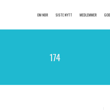
OM NBR
SISTE NYTT
MEDLEMMER
GOD
174