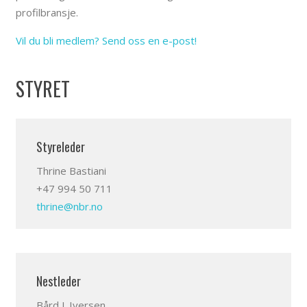
profilbransje.
Vil du bli medlem? Send oss en e-post!
STYRET
Styreleder
Thrine Bastiani
+47 994 50 711
thrine@nbr.no
Nestleder
Bård J. Iversen