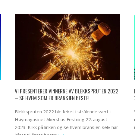
VI PRESENTERER VINNERNE AV BLEKKSPRUTEN 2022
– SE HVEM SOM ER BRANSJEN BESTE!
Blekkspruten 2022 ble feiret i strålende vært i
Høymagasinet Akershus Festning 22. august
2023. Klikk på linken og se hvem bransjen selv har