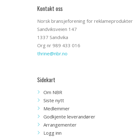
Kontakt oss
Norsk bransjeforening for reklameprodukter
Sandviksveien 147
1337 Sandvika
Org nr 989 433 016
thrine@nbr.no
Sidekart
Om NBR
Siste nytt
Medlemmer
Godkjente leverandører
Arrangementer
Logg inn