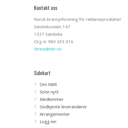
Kontakt oss
Norsk bransjeforening for reklameprodukter
Sandviksveien 147
1337 Sandvika
Org nr 989 433 016
thrine@nbr.no
Sidekart
Om NBR
Siste nytt
Medlemmer
Godkjente leverandører
Arrangementer
Logg inn