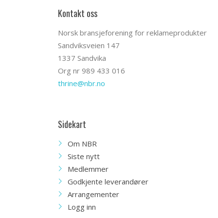
Kontakt oss
Norsk bransjeforening for reklameprodukter
Sandviksveien 147
1337 Sandvika
Org nr 989 433 016
thrine@nbr.no
Sidekart
Om NBR
Siste nytt
Medlemmer
Godkjente leverandører
Arrangementer
Logg inn