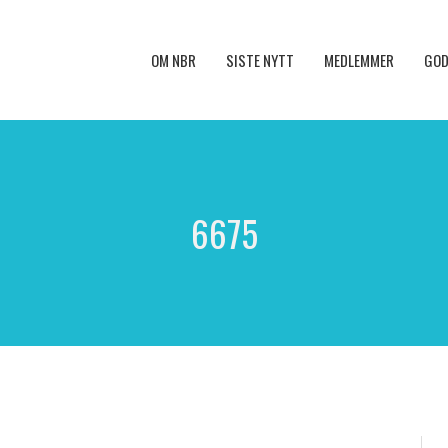
OM NBR
SISTE NYTT
MEDLEMMER
GOD
6675