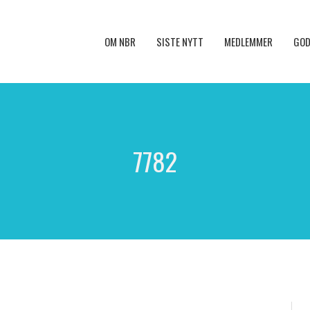
OM NBR
SISTE NYTT
MEDLEMMER
GOD
7782