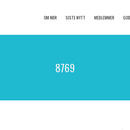
OM NBR
SISTE NYTT
MEDLEMMER
GOD
8769