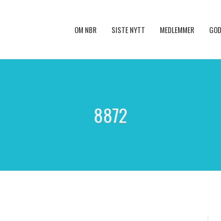
OM NBR
SISTE NYTT
MEDLEMMER
GOD
8872