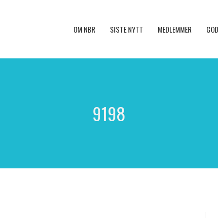
OM NBR
SISTE NYTT
MEDLEMMER
GOD
9198