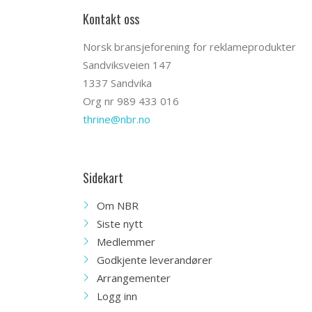
Kontakt oss
Norsk bransjeforening for reklameprodukter
Sandviksveien 147
1337 Sandvika
Org nr 989 433 016
thrine@nbr.no
Sidekart
Om NBR
Siste nytt
Medlemmer
Godkjente leverandører
Arrangementer
Logg inn