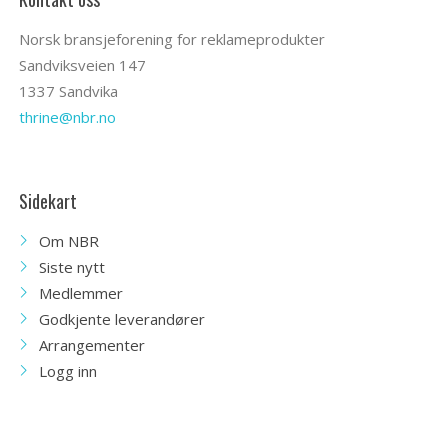
Norsk bransjeforening for reklameprodukter
Sandviksveien 147
1337 Sandvika
thrine@nbr.no
Sidekart
Om NBR
Siste nytt
Medlemmer
Godkjente leverandører
Arrangementer
Logg inn