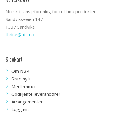
Norsk bransjeforening for reklameprodukter
Sandviksveien 147
1337 Sandvika
thrine@nbr.no
Sidekart
Om NBR
Siste nytt
Medlemmer
Godkjente leverandører
Arrangementer
Logg inn