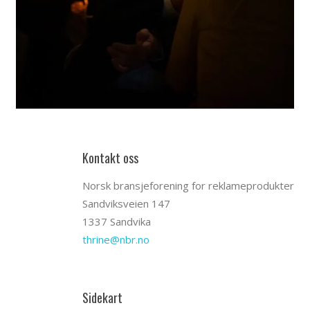
Kontakt oss
Norsk bransjeforening for reklameprodukter
Sandviksveien 147
1337 Sandvika
thrine@nbr.no
Sidekart