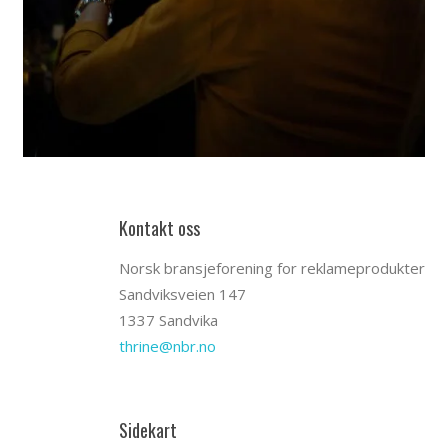
Kontakt oss
Norsk bransjeforening for reklameprodukter
Sandviksveien 147
1337 Sandvika
thrine@nbr.no
Sidekart