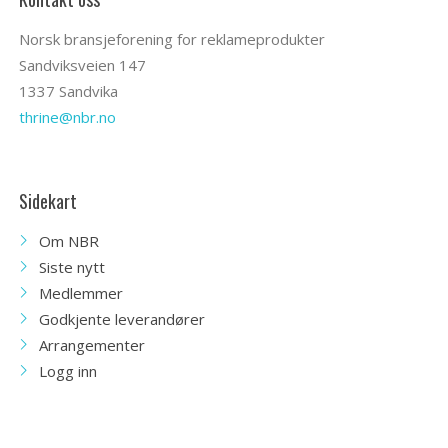
Norsk bransjeforening for reklameprodukter
Sandviksveien 147
1337 Sandvika
thrine@nbr.no
Sidekart
Om NBR
Siste nytt
Medlemmer
Godkjente leverandører
Arrangementer
Logg inn