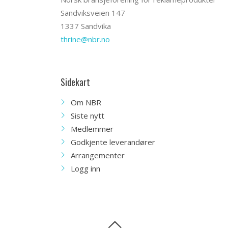
Sandviksveien 147
1337 Sandvika
thrine@nbr.no
Sidekart
Om NBR
Siste nytt
Medlemmer
Godkjente leverandører
Arrangementer
Logg inn