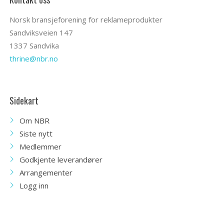
Norsk bransjeforening for reklameprodukter
Sandviksveien 147
1337 Sandvika
thrine@nbr.no
Sidekart
Om NBR
Siste nytt
Medlemmer
Godkjente leverandører
Arrangementer
Logg inn