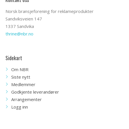
Norsk bransjeforening for reklameprodukter
Sandviksveien 147
1337 Sandvika
thrine@nbr.no
Sidekart
Om NBR
Siste nytt
Medlemmer
Godkjente leverandører
Arrangementer
Logg inn