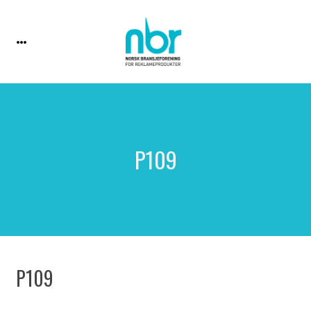
P109
P109