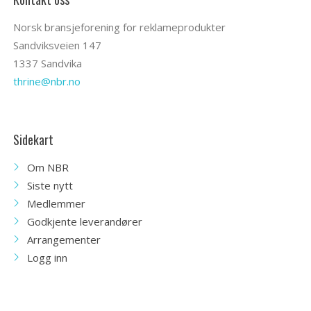
Norsk bransjeforening for reklameprodukter
Sandviksveien 147
1337 Sandvika
thrine@nbr.no
Sidekart
Om NBR
Siste nytt
Medlemmer
Godkjente leverandører
Arrangementer
Logg inn