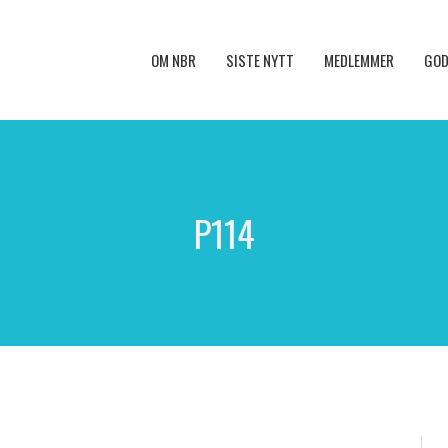
OM NBR
SISTE NYTT
MEDLEMMER
GOD
P114