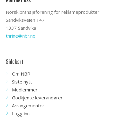
Norsk bransjeforening for reklameprodukter
Sandviksveien 147
1337 Sandvika
thrine@nbr.no
Sidekart
Om NBR
Siste nytt
Medlemmer
Godkjente leverandører
Arrangementer
Logg inn