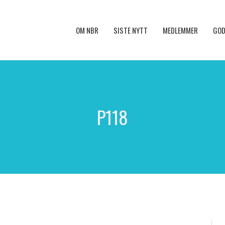
OM NBR
SISTE NYTT
MEDLEMMER
GOD
P118