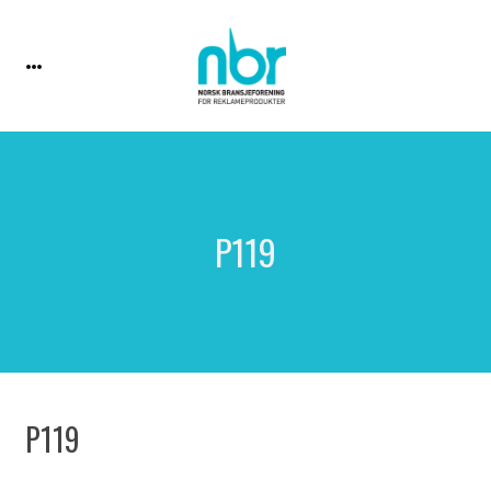
P119
P119