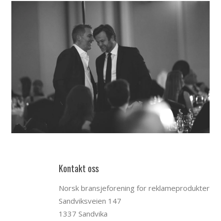
Kontakt oss
Norsk bransjeforening for reklameprodukter
Sandviksveien 147
1337 Sandvika