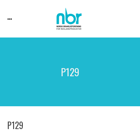
P129
P129