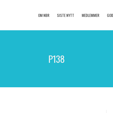
OM NBR
SISTE NYTT
MEDLEMMER
GOD
P138