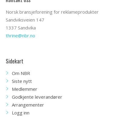
Norsk bransjeforening for reklameprodukter
Sandviksveien 147
1337 Sandvika
thrine@nbr.no
Sidekart
Om NBR
Siste nytt
Medlemmer
Godkjente leverandører
Arrangementer
Logg inn