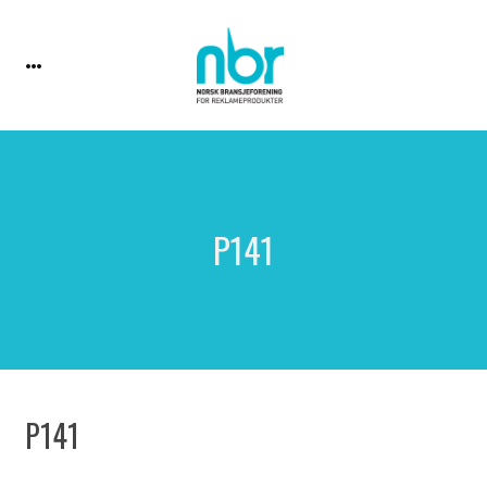
P141
P141