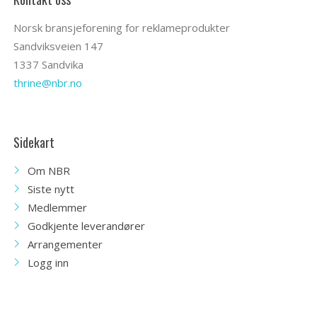
Norsk bransjeforening for reklameprodukter
Sandviksveien 147
1337 Sandvika
thrine@nbr.no
Sidekart
Om NBR
Siste nytt
Medlemmer
Godkjente leverandører
Arrangementer
Logg inn