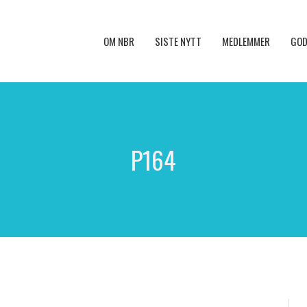
OM NBR
SISTE NYTT
MEDLEMMER
GOD
P164