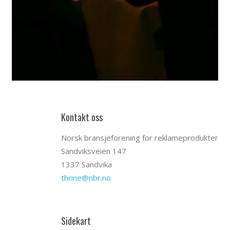
Kontakt oss
Norsk bransjeforening for reklameprodukter
Sandviksveien 147
1337 Sandvika
thrine@nbr.no
Sidekart