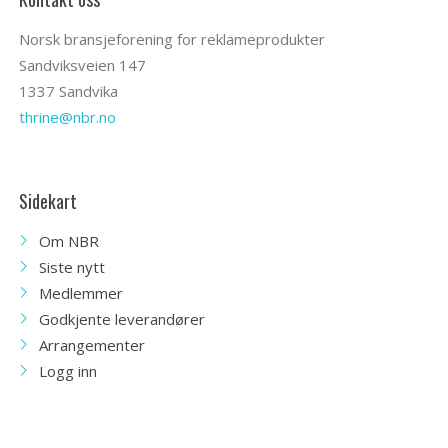
Norsk bransjeforening for reklameprodukter
Sandviksveien 147
1337 Sandvika
thrine@nbr.no
Sidekart
Om NBR
Siste nytt
Medlemmer
Godkjente leverandører
Arrangementer
Logg inn