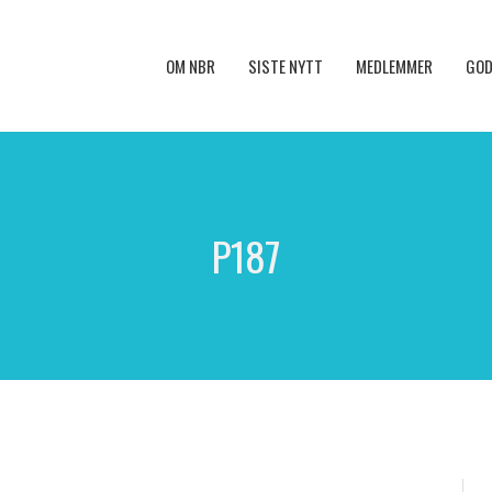
OM NBR
SISTE NYTT
MEDLEMMER
GOD
P187