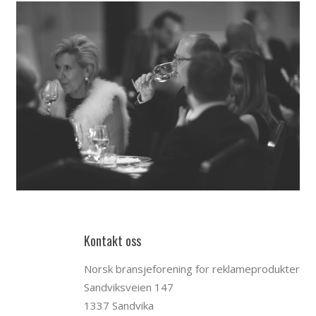
Kontakt oss
Norsk bransjeforening for reklameprodukter
Sandviksveien 147
1337 Sandvika