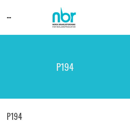
P194
P194