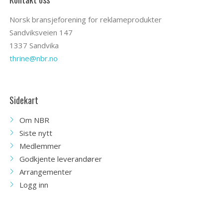
Norsk bransjeforening for reklameprodukter
Sandviksveien 147
1337 Sandvika
thrine@nbr.no
Sidekart
Om NBR
Siste nytt
Medlemmer
Godkjente leverandører
Arrangementer
Logg inn