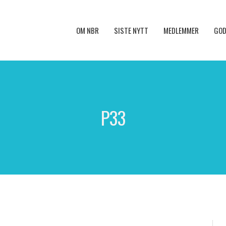
OM NBR
SISTE NYTT
MEDLEMMER
GOD
P33