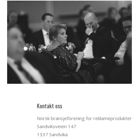
Kontakt oss
Norsk bransjeforening for reklameprodukter
Sandviksveien 147
1337 Sandvika