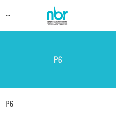
P6
P6