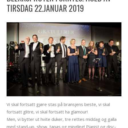
TIRSDAG 22.JANUAR 2019
Vi skal fortsatt gjøre stas på bransjens beste, vi skal
fortsatt glitre, vi skal fortsatt ha glamour!
Men, vi bytter ut hvite duker, tre rettes middag og galla
med stand-up, show, tapas og mingling! Pianist og disc-