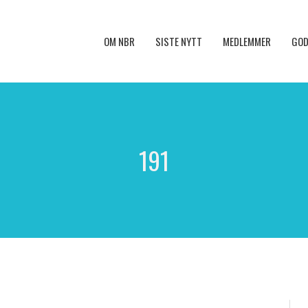
OM NBR
SISTE NYTT
MEDLEMMER
GOD
191