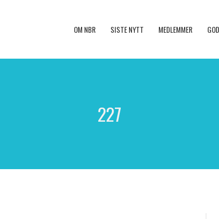
OM NBR
SISTE NYTT
MEDLEMMER
GOD
227