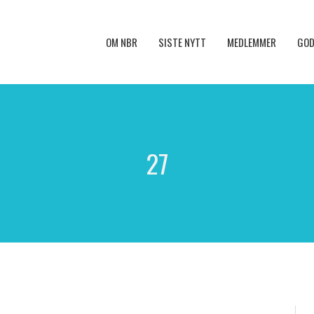
OM NBR
SISTE NYTT
MEDLEMMER
GOD
27