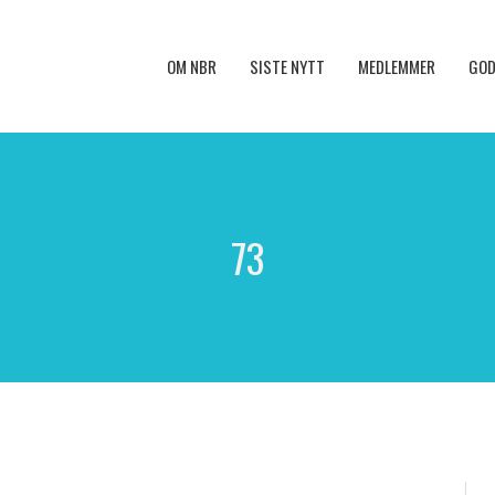
OM NBR
SISTE NYTT
MEDLEMMER
GOD
73