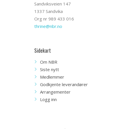
Sandviksveien 147
1337 Sandvika
Org nr 989 433 016
thrine@nbr.no
Sidekart
Om NBR
Siste nytt
Medlemmer
Godkjente leverandører
Arrangementer
Logg inn