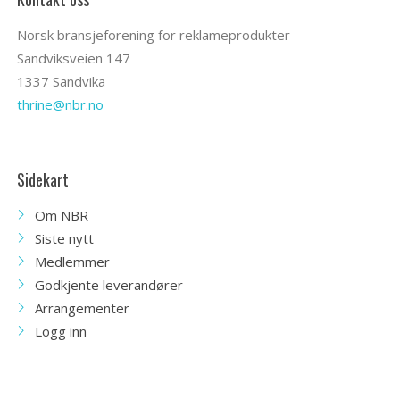
Norsk bransjeforening for reklameprodukter
Sandviksveien 147
1337 Sandvika
thrine@nbr.no
Sidekart
Om NBR
Siste nytt
Medlemmer
Godkjente leverandører
Arrangementer
Logg inn