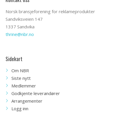
Norsk bransjeforening for reklameprodukter
Sandviksveien 147
1337 Sandvika
thrine@nbr.no
Sidekart
Om NBR
Siste nytt
Medlemmer
Godkjente leverandører
Arrangementer
Logg inn