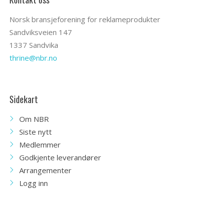
Norsk bransjeforening for reklameprodukter
Sandviksveien 147
1337 Sandvika
thrine@nbr.no
Sidekart
Om NBR
Siste nytt
Medlemmer
Godkjente leverandører
Arrangementer
Logg inn