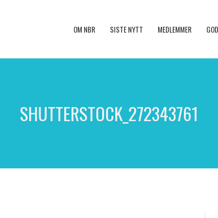
OM NBR
SISTE NYTT
MEDLEMMER
GOD
SHUTTERSTOCK_272343761