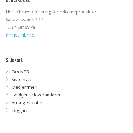
Norsk bransjeforening for reklameprodukter
Sandviksveien 147
1337 Sandvika
thrine@nbr.no
Sidekart
Om NBR
Siste nytt
Medlemmer
Godkjente leverandører
Arrangementer
Logg inn