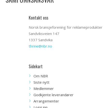
Kontakt oss
Norsk bransjeforening for reklameprodukter
Sandviksveien 147
1337 Sandvika
thrine@nbr.no
Sidekart
Om NBR
Siste nytt
Medlemmer
Godkjente leverandører
Arrangementer
Logg inn