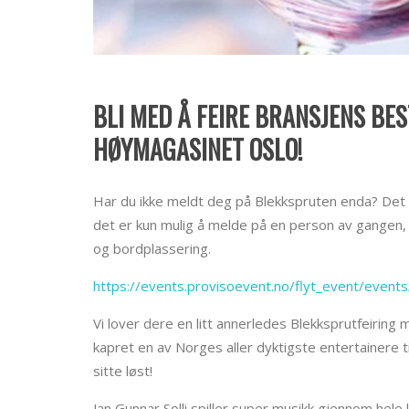
BLI MED Å FEIRE BRANSJENS BES
HØYMAGASINET OSLO!
Har du ikke meldt deg på Blekkspruten enda? Det b
det er kun mulig å melde på en person av gangen, de
og bordplassering.
https://events.provisoevent.no/flyt_event/event
Vi lover dere en litt annerledes Blekksprutfeiring
kapret en av Norges aller dyktigste entertainere t
sitte løst!
Jan Gunnar Solli spiller super musikk gjennom hele 