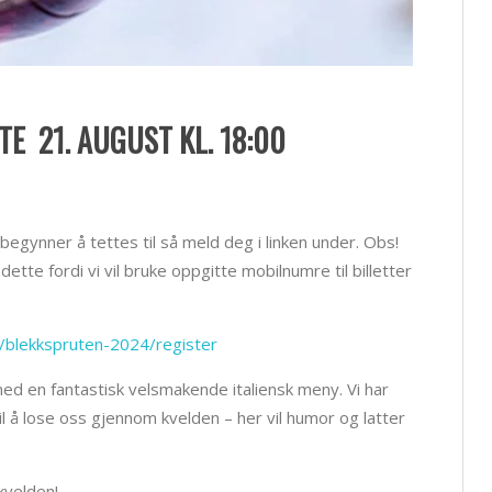
TE 21. AUGUST KL. 18:00
egynner å tettes til så meld deg i linken under. Obs!
tte fordi vi vil bruke oppgitte mobilnumre til billetter
s/blekkspruten-2024/register
 med en fantastisk velsmakende italiensk meny. Vi har
il å lose oss gjennom kvelden – her vil humor og latter
kvelden!