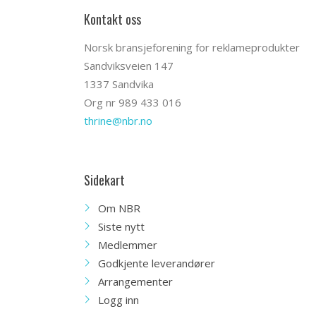
Kontakt oss
Norsk bransjeforening for reklameprodukter
Sandviksveien 147
1337 Sandvika
Org nr 989 433 016
thrine@nbr.no
Sidekart
Om NBR
Siste nytt
Medlemmer
Godkjente leverandører
Arrangementer
Logg inn